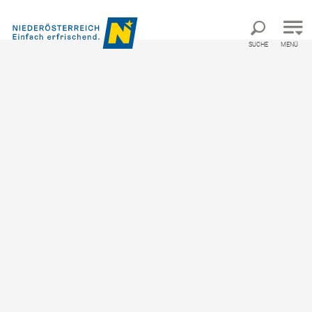
Direkt zur Hauptnavigation
Direkt zur Volltextsuche
Direkt zum Inhalt
SUCHE
MENÜ
Startseite
Katalog
Katalogbestellung
Convention Bureau Niederösterreich Katalog
Unser aktueller Katalog gibt einen Überblick über die
Vielfalt und Attraktivität der Top-Partner des Convention
Bureau Niederösterreich und ist ein bewährter Helfer bei
der Ermittlung optimaler Locations.
Anrede