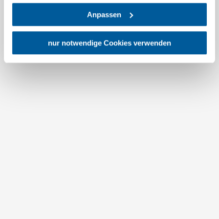
keine wirksamen Rechtsbehelfe und
Anpassen
Rechtsschutzmöglichkeiten. Zudem werden von den
USA keine geeigneten Garantien für den Schutz
personenbezogener Daten gewährt. Wir geben nur Ihre
nur notwendige Cookies verwenden
IP-Adresse (in gekürzter Form, sodass keine eindeutige
Zuordnung möglich ist) sowie technische Informationen
wie Browser, Internetanbieter, Endgerät und
Erfrischend vielfältig
Bildschirmauflösung an Google bzw. an. Meta weiter.
Top-Partner
Weitere Details zu Cookies und einer möglichen späteren
Deaktivierung finden Sie in unserer
Datenschutzerklärung
.