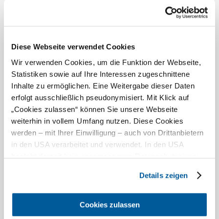
Diese Webseite verwendet Cookies
Thermenresort Laa - Herbst Special
Wir verwenden Cookies, um die Funktion der Webseite,
Statistiken sowie auf Ihre Interessen zugeschnittene
Inhalte zu ermöglichen. Eine Weitergabe dieser Daten
erfolgt ausschließlich pseudonymisiert. Mit Klick auf
„Cookies zulassen“ können Sie unsere Webseite
weiterhin in vollem Umfang nutzen. Diese Cookies
werden – mit Ihrer Einwilligung – auch von Drittanbietern
in den USA verarbeitet und verwendet. In den USA
besteht derzeit kein angemessenes Datenschutzniveau,
und es ist nicht ausgeschlossen, dass staatliche
Details zeigen
Sicherheitsbehörden entsprechende Anordnungen
Was eine Veranstaltung zu einem Green Meeting oder
gegenüber den Drittanbietern (Google und Meta
Green Event macht
Platforms, Inc.) treffen, um Zugriff auf Daten zu Kontroll-
Cookies zulassen
und Überwachungszwecken zu erhalten. Dagegen gibt es