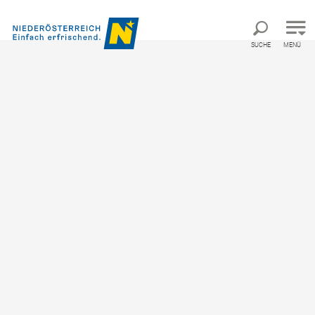
Direkt zur Hauptnavigation
Direkt zur Volltextsuche
Direkt zum Inhalt
SUCHE
MENÜ
ERFRISCHEND
viel Auswahl
©