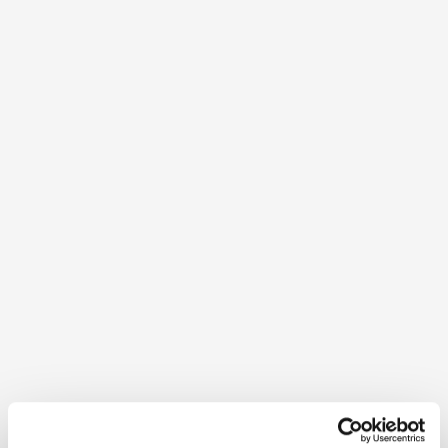
Seminar- und Eventhotel
Krainerhütte
Erleben, begreifen, spüren im herbstlich bunten
Wienerwald