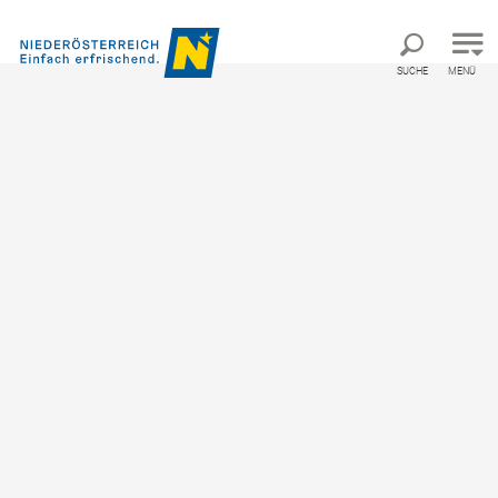
Direkt zur Hauptnavigation
Direkt zur Volltextsuche
Direkt zum Inhalt
SUCHE
MENÜ
Startseite
Herbstideen
Herbsttage(n) in
Niederösterreich
Handverlesene Highlights für Ihr Herbstevent
Der Herbst bietet den perfekten Rahmen, um frische
Impulse in Ihr Team zu bringen. Ob beim kreativen
Tüfteln in historischem Schlossambiente, rasanten
Rennen durch die herbstliche Weinlandschaft oder
nachhaltigen Genussmomenten – Niederösterreich ist
die ideale Bühne für Ihre Business-Events.