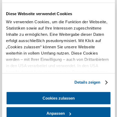
Diese Webseite verwendet Cookies
Wir verwenden Cookies, um die Funktion der Webseite,
Statistiken sowie auf Ihre Interessen zugeschnittene
St. Pölten Convention Bureau
Inhalte zu ermöglichen. Eine Weitergabe dieser Daten
Genussvoll durch die St. Pöltner Kellergasse
erfolgt ausschließlich pseudonymisiert. Mit Klick auf
„Cookies zulassen“ können Sie unsere Webseite
weiterhin in vollem Umfang nutzen. Diese Cookies
werden – mit Ihrer Einwilligung – auch von Drittanbietern
in den USA verarbeitet und verwendet. In den USA
besteht derzeit kein angemessenes Datenschutzniveau,
und es ist nicht ausgeschlossen, dass staatliche
Details zeigen
Sicherheitsbehörden entsprechende Anordnungen
gegenüber den Drittanbietern (Google und Meta
Platforms, Inc.) treffen, um Zugriff auf Daten zu Kontroll-
Cookies zulassen
und Überwachungszwecken zu erhalten. Dagegen gibt es
keine wirksamen Rechtsbehelfe und
Anpassen
Rechtsschutzmöglichkeiten. Zudem werden von den