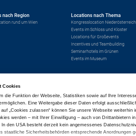
s nach Region
Locations nach Thema
cation rund um Wien
Kongresslocation Niederösterreich
Events im Schloss und Kloster
Locations für Großevents
Incentives und Teambuilding
Seminarhotels im Grünen
Events im Museum
t Cookies
edia & Co
 die Funktion der Webseite, Statistiken sowie auf Ihre Interess
ermöglichen. Eine Weitergabe dieser Daten erfolgt ausschließlic
k auf „Cookies zulassen“ können Sie unsere Webseite weiterhin i
ies werden – mit Ihrer Einwilligung – auch von Drittanbietern i
. In den USA besteht derzeit kein angemessenes Datenschutzniv
ss staatliche Sicherheitsbehörden entsprechende Anordnungen 