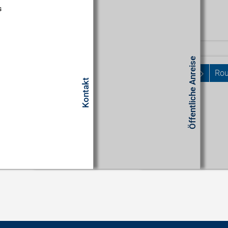
s
Um diesen Inhalt seh
Routenplaner
Cookie-Einstellunge
Start
Öffentliche Anreise
Rou
Kontakt