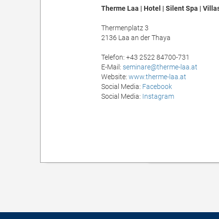
Therme Laa | Hotel | Silent Spa | Villa
Thermenplatz 3
2136
Laa an der Thaya
AT
Telefon:
+43 2522 84700-731
E-Mail:
seminare@therme-laa.at
Website:
www.therme-laa.at
Social Media:
Facebook
Social Media:
Instagram