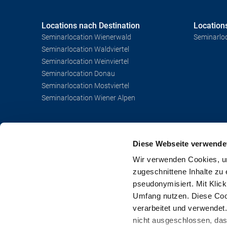
Locations nach Destination
Location
Seminarlocation Wienerwald
Seminarlo
Seminarlocation Waldviertel
Seminarlocation Weinviertel
Seminarlocation Donau
Seminarlocation Mostviertel
Seminarlocation Wiener Alpen
Diese Webseite verwende
Service
Social M
Haben Sie Fragen?
Wir verwenden Cookies, um
Wir helfen Ihnen gerne weiter.
zugeschnittene Inhalte zu 
+43 (0) 2742 / 9000 - 19825
pseudonymisiert. Mit Klic
Umfang nutzen. Diese Cook
convention@noe.co.at
verarbeitet und verwendet
nicht ausgeschlossen, da